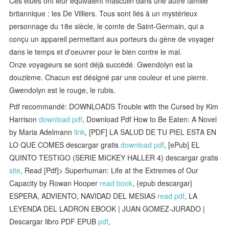
Ces élues ont leur équivalent masculin dans une autre famille
britannique : les De Villiers. Tous sont liés à un mystérieux
personnage du 18e siècle, le comte de Saint-Germain, qui a
conçu un appareil permettant aux porteurs du gène de voyager
dans le temps et d'oeuvrer pour le bien contre le mal.
Onze voyageurs se sont déjà succédé. Gwendolyn est la
douzième. Chacun est désigné par une couleur et une pierre.
Gwendolyn est le rouge, le rubis.
Pdf recommandé: DOWNLOADS Trouble with the Cursed by Kim
Harrison
download pdf
, Download Pdf How to Be Eaten: A Novel
by Maria Adelmann
link
, [PDF] LA SALUD DE TU PIEL ESTA EN
LO QUE COMES descargar gratis
download pdf
, [ePub] EL
QUINTO TESTIGO (SERIE MICKEY HALLER 4) descargar gratis
site
, Read [Pdf]> Superhuman: Life at the Extremes of Our
Capacity by Rowan Hooper
read book
, {epub descargar}
ESPERA, ADVIENTO, NAVIDAD DEL MESIAS
read pdf
, LA
LEYENDA DEL LADRON EBOOK | JUAN GOMEZ-JURADO |
Descargar libro PDF EPUB
pdf
,