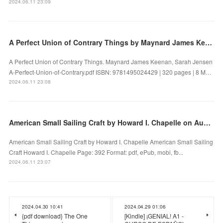
2024.06.11 23:09
A Perfect Union of Contrary Things by Maynard James Keenan, Sarah Jensen on Iphone New Format
A Perfect Union of Contrary Things. Maynard James Keenan, Sarah Jensen
A-Perfect-Union-of-Contrary.pdf ISBN: 9781495024429 | 320 pages | 8 M…
2024.06.11 23:08
American Small Sailing Craft by Howard I. Chapelle on Audiobook New
American Small Sailing Craft by Howard I. Chapelle American Small Sailing
Craft Howard I. Chapelle Page: 392 Format: pdf, ePub, mobi, fb...
2024.06.11 23:07
2024.04.30 10:41
2024.04.29 01:06
{pdf download} The One
[Kindle] ¡GENIAL! A1 -